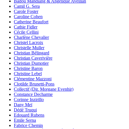
Badou Mandiang & Angélique Aveillan
Camil G. Sera
Carole Foster
Caroline Cohen
Catherine Beaufort
Cathie Fidler
Cécile Cellini
Charlène Chevalier
Christel Lacroix
Christelle Muller
Christian Bélingard
Christian Caverivière
Christian Dumotier
Christine Baron
Christine Lebel
Clémentine Mazzoni
Clotilde Brunetti-Pons
Collectif (Dir. Morgane Evenhir)
Constance Decharme
Corinne Inzirillo
Dany Meï
Dédé Truqui
Edouard Rubens
Emile Serna
Fabrice Chemin