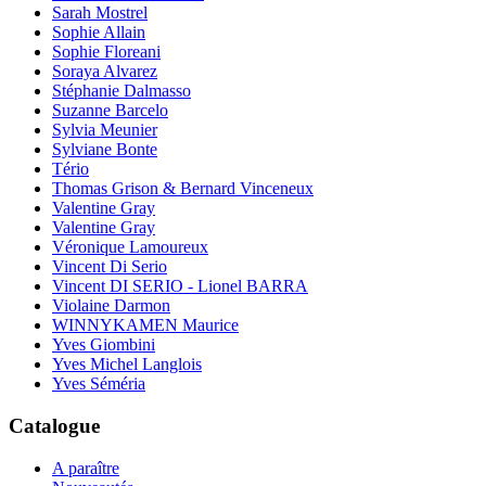
Sarah Mostrel
Sophie Allain
Sophie Floreani
Soraya Alvarez
Stéphanie Dalmasso
Suzanne Barcelo
Sylvia Meunier
Sylviane Bonte
Tério
Thomas Grison & Bernard Vinceneux
Valentine Gray
Valentine Gray
Véronique Lamoureux
Vincent Di Serio
Vincent DI SERIO - Lionel BARRA
Violaine Darmon
WINNYKAMEN Maurice
Yves Giombini
Yves Michel Langlois
Yves Séméria
Catalogue
A paraître