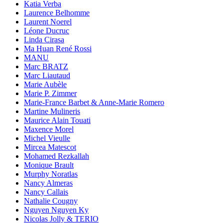
Katia Verba
Laurence Belhomme
Laurent Noerel
Léone Ducruc
Linda Cirasa
Ma Huan René Rossi
MANU
Marc BRATZ
Marc Liautaud
Marie Aubèle
Marie P. Zimmer
Marie-France Barbet & Anne-Marie Romero
Martine Mulineris
Maurice Alain Touati
Maxence Morel
Michel Vieulle
Mircea Matescot
Mohamed Rezkallah
Monique Brault
Murphy Noratlas
Nancy Almeras
Nancy Callais
Nathalie Cougny
Nguyen Nguyen Ky
Nicolas Jolly & TERIO