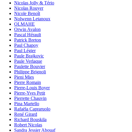
Nicolas Jolly & Tério
Nicolas Rouyer
Nicole Benoît
Nolwenn Letanoux
OLMAHE
Orwin Avalon
Pascal Hérault
Patrick Breton
Paul Chapoy
Paul Légier
Paule Brajkovic
Paule Verlaque
Paulette Bouvier
Philippe Brignoli
Pieni Mies
Pierre Romain
Pierre-Louis Boyer
Pierre-Yves Petit
Pierrette Chauvin
Pina Martello
Rafaëla Capraruolo
René Girard
Richard Bouskila
Robert Nicolas
Sandra Jessier Abouaf