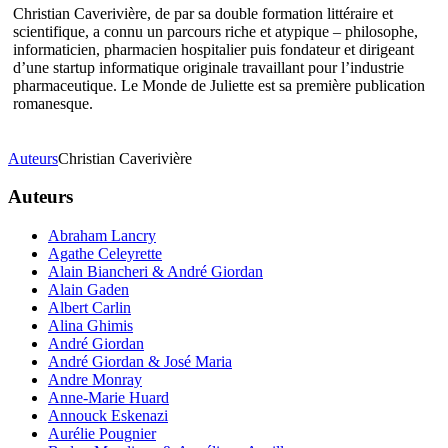
Christian Caverivière, de par sa double formation littéraire et
scientifique, a connu un parcours riche et atypique – philosophe,
informaticien, pharmacien hospitalier puis fondateur et dirigeant
d’une startup informatique originale travaillant pour l’industrie
pharmaceutique. Le Monde de Juliette est sa première publication
romanesque.
Auteurs
Christian Caverivière
Auteurs
Abraham Lancry
Agathe Celeyrette
Alain Biancheri & André Giordan
Alain Gaden
Albert Carlin
Alina Ghimis
André Giordan
André Giordan & José Maria
Andre Monray
Anne-Marie Huard
Annouck Eskenazi
Aurélie Pougnier