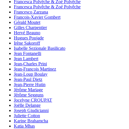
Francesca Polvêche & Zoé Polvêche
Francesca Polvêche & Zoé Polvêche
Francesco Zarzana
François-Xavier Gombert
Gérald Moutet
Gilles Charpentier
Hervé Beauno
Hugues Poujade
Irène Sakoroff
Isabelle Sezionale Basilicato
Jean Fontanelli
Jean Lambert
Jean-Charles Prini
Jean-François Martinez
Jean-Loup Boulay
Jean-Paul Dietz
Jean-Pierre Hutin
Jérôme Mariage
Jérôme Segguns
Jocelyne CROUPAT
Joëlle Delange
Joseph Giudicianni
Juliette Cotton
Karine Brahamcha
Katia Mhas