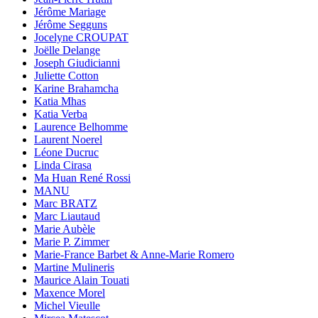
Jérôme Mariage
Jérôme Segguns
Jocelyne CROUPAT
Joëlle Delange
Joseph Giudicianni
Juliette Cotton
Karine Brahamcha
Katia Mhas
Katia Verba
Laurence Belhomme
Laurent Noerel
Léone Ducruc
Linda Cirasa
Ma Huan René Rossi
MANU
Marc BRATZ
Marc Liautaud
Marie Aubèle
Marie P. Zimmer
Marie-France Barbet & Anne-Marie Romero
Martine Mulineris
Maurice Alain Touati
Maxence Morel
Michel Vieulle