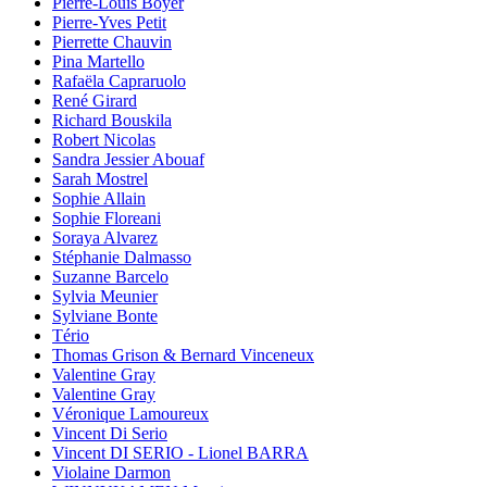
Pierre-Louis Boyer
Pierre-Yves Petit
Pierrette Chauvin
Pina Martello
Rafaëla Capraruolo
René Girard
Richard Bouskila
Robert Nicolas
Sandra Jessier Abouaf
Sarah Mostrel
Sophie Allain
Sophie Floreani
Soraya Alvarez
Stéphanie Dalmasso
Suzanne Barcelo
Sylvia Meunier
Sylviane Bonte
Tério
Thomas Grison & Bernard Vinceneux
Valentine Gray
Valentine Gray
Véronique Lamoureux
Vincent Di Serio
Vincent DI SERIO - Lionel BARRA
Violaine Darmon