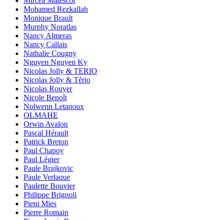
Mircea Matescot
Mohamed Rezkallah
Monique Brault
Murphy Noratlas
Nancy Almeras
Nancy Callais
Nathalie Cougny
Nguyen Nguyen Ky
Nicolas Jolly & TERIO
Nicolas Jolly & Tério
Nicolas Rouyer
Nicole Benoît
Nolwenn Letanoux
OLMAHE
Orwin Avalon
Pascal Hérault
Patrick Breton
Paul Chapoy
Paul Légier
Paule Brajkovic
Paule Verlaque
Paulette Bouvier
Philippe Brignoli
Pieni Mies
Pierre Romain