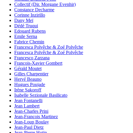
Collectif (Dir. Morgane Evenhir)
Constance Decharme
Corinne Inzirillo
Dany Meï
Dédé Truqui
Edouard Rubens
Emile Serna
Fabrice Chemin
Francesca Polvêche & Zoé Polvêche
Francesca Polvêche & Zoé Polvêche
Francesco Zarzana
François-Xavier Gombert
Gérald Moutet
Gilles Charpentier
Hervé Beauno
Hugues Poujade
Irène Sakoroff
Isabelle Sezionale Basilicato
Jean Fontanelli
Jean Lambert
Jean-Charles Prini
Jean-François Martinez
Jean-Loup Boulay
Jean-Paul Dietz
Jean-Pierre Hutin