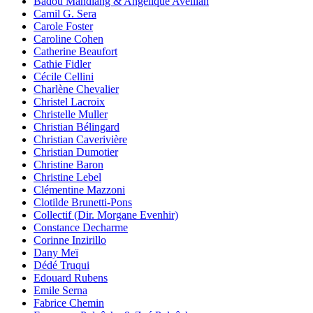
Badou Mandiang & Angélique Aveillan
Camil G. Sera
Carole Foster
Caroline Cohen
Catherine Beaufort
Cathie Fidler
Cécile Cellini
Charlène Chevalier
Christel Lacroix
Christelle Muller
Christian Bélingard
Christian Caverivière
Christian Dumotier
Christine Baron
Christine Lebel
Clémentine Mazzoni
Clotilde Brunetti-Pons
Collectif (Dir. Morgane Evenhir)
Constance Decharme
Corinne Inzirillo
Dany Meï
Dédé Truqui
Edouard Rubens
Emile Serna
Fabrice Chemin