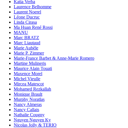
Katia Verba
Laurence Belhomme
Laurent Noerel
Léone Ducruc
Linda Cirasa
Ma Huan René Rossi
MANU
Marc BRATZ
Marc Liautaud
Marie Aubèle
Marie P. Zimmer
Marie-France Barbet & Anne-Marie Romero
Martine Mulineris
Maurice Alain Touati
Maxence Morel
Michel Vieulle
Mircea Matescot
Mohamed Rezkallah
Monique Brault
Murphy Noratlas
Nancy Almeras
Nancy Callais
Nathalie Cougny
Nguyen Nguyen Ky
Nicolas Jolly & TERIO