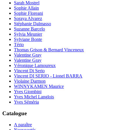
Sarah Mostrel
Sophie Allain
Sophie Floreani
Soraya Alvarez
Stéphanie Dalmasso
Suzanne Barcelo
Sylvia Meunier
Sylviane Bonte
Tério
Thomas Grison & Bernard Vinceneux
Valentine Gray
Valentine Gray
Véronique Lamoureux
Vincent Di Serio
Vincent DI SERIO - Lionel BARRA
Violaine Darmon
WINNYKAMEN Maurice
Yves Giombini
Yves Michel Langlois
Yves Séméria
Catalogue
A paraître
Nouveautés