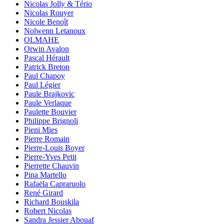
Nicolas Jolly & Tério
Nicolas Rouyer
Nicole Benoît
Nolwenn Letanoux
OLMAHE
Orwin Avalon
Pascal Hérault
Patrick Breton
Paul Chapoy
Paul Légier
Paule Brajkovic
Paule Verlaque
Paulette Bouvier
Philippe Brignoli
Pieni Mies
Pierre Romain
Pierre-Louis Boyer
Pierre-Yves Petit
Pierrette Chauvin
Pina Martello
Rafaëla Capraruolo
René Girard
Richard Bouskila
Robert Nicolas
Sandra Jessier Abouaf