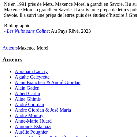
Né en 1991 près de Metz, Maxence Morel a grandi en Savoie. Il a sui
Maxence Morel a grandi en Savoie. Il a suivi une prépa de lettres p
Savoie. Il a suivi une prépa de lettres puis des études d’histoire à G
Bibliographie
-
Les Nuits sans Coline
; Au Pays Rêvé, 2023
Auteurs
Maxence Morel
Auteurs
Abraham Lancry
Agathe Celeyrette
Alain Biancheri & André Giordan
Alain Gaden
Albert Carlin
Alina Ghimis
André Giordan
André Giordan & José Maria
Andre Monray
Anne-Marie Huard
Annouck Eskenazi
Aurélie Pougnier