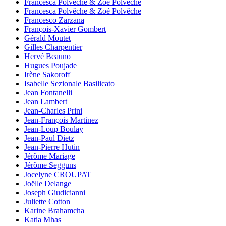
Francesca Polvêche & Zoé Polvêche
Francesca Polvêche & Zoé Polvêche
Francesco Zarzana
François-Xavier Gombert
Gérald Moutet
Gilles Charpentier
Hervé Beauno
Hugues Poujade
Irène Sakoroff
Isabelle Sezionale Basilicato
Jean Fontanelli
Jean Lambert
Jean-Charles Prini
Jean-François Martinez
Jean-Loup Boulay
Jean-Paul Dietz
Jean-Pierre Hutin
Jérôme Mariage
Jérôme Segguns
Jocelyne CROUPAT
Joëlle Delange
Joseph Giudicianni
Juliette Cotton
Karine Brahamcha
Katia Mhas