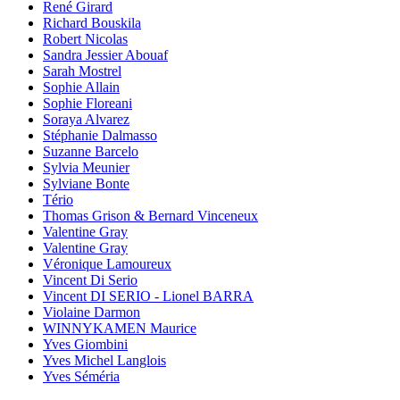
René Girard
Richard Bouskila
Robert Nicolas
Sandra Jessier Abouaf
Sarah Mostrel
Sophie Allain
Sophie Floreani
Soraya Alvarez
Stéphanie Dalmasso
Suzanne Barcelo
Sylvia Meunier
Sylviane Bonte
Tério
Thomas Grison & Bernard Vinceneux
Valentine Gray
Valentine Gray
Véronique Lamoureux
Vincent Di Serio
Vincent DI SERIO - Lionel BARRA
Violaine Darmon
WINNYKAMEN Maurice
Yves Giombini
Yves Michel Langlois
Yves Séméria