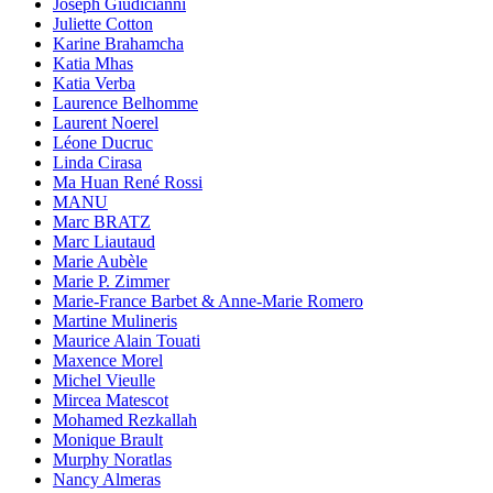
Joseph Giudicianni
Juliette Cotton
Karine Brahamcha
Katia Mhas
Katia Verba
Laurence Belhomme
Laurent Noerel
Léone Ducruc
Linda Cirasa
Ma Huan René Rossi
MANU
Marc BRATZ
Marc Liautaud
Marie Aubèle
Marie P. Zimmer
Marie-France Barbet & Anne-Marie Romero
Martine Mulineris
Maurice Alain Touati
Maxence Morel
Michel Vieulle
Mircea Matescot
Mohamed Rezkallah
Monique Brault
Murphy Noratlas
Nancy Almeras