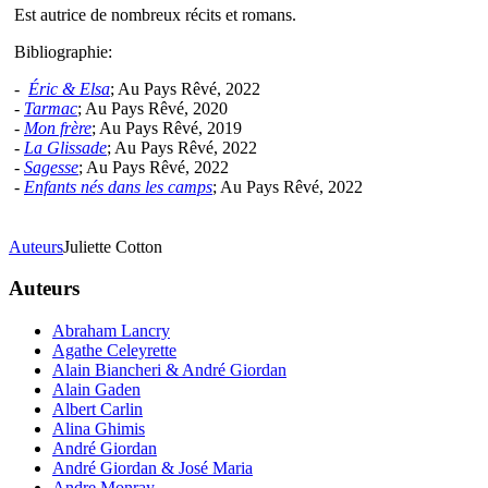
Est autrice de nombreux récits et romans.
Bibliographie:
-
Éric & Elsa
; Au Pays Rêvé, 2022
-
Tarmac
; Au Pays Rêvé, 2020
-
Mon frère
; Au Pays Rêvé, 2019
-
La Glissade
; Au Pays Rêvé, 2022
-
Sagesse
; Au Pays Rêvé, 2022
-
Enfants nés dans les camps
; Au Pays Rêvé, 2022
Auteurs
Juliette Cotton
Auteurs
Abraham Lancry
Agathe Celeyrette
Alain Biancheri & André Giordan
Alain Gaden
Albert Carlin
Alina Ghimis
André Giordan
André Giordan & José Maria
Andre Monray