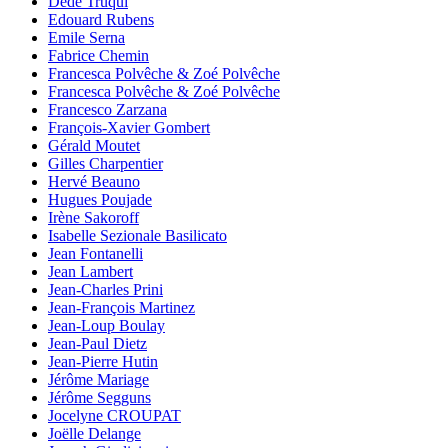
Dédé Truqui
Edouard Rubens
Emile Serna
Fabrice Chemin
Francesca Polvêche & Zoé Polvêche
Francesca Polvêche & Zoé Polvêche
Francesco Zarzana
François-Xavier Gombert
Gérald Moutet
Gilles Charpentier
Hervé Beauno
Hugues Poujade
Irène Sakoroff
Isabelle Sezionale Basilicato
Jean Fontanelli
Jean Lambert
Jean-Charles Prini
Jean-François Martinez
Jean-Loup Boulay
Jean-Paul Dietz
Jean-Pierre Hutin
Jérôme Mariage
Jérôme Segguns
Jocelyne CROUPAT
Joëlle Delange