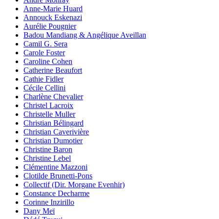
Anne-Marie Huard
Annouck Eskenazi
Aurélie Pougnier
Badou Mandiang & Angélique Aveillan
Camil G. Sera
Carole Foster
Caroline Cohen
Catherine Beaufort
Cathie Fidler
Cécile Cellini
Charlène Chevalier
Christel Lacroix
Christelle Muller
Christian Bélingard
Christian Caverivière
Christian Dumotier
Christine Baron
Christine Lebel
Clémentine Mazzoni
Clotilde Brunetti-Pons
Collectif (Dir. Morgane Evenhir)
Constance Decharme
Corinne Inzirillo
Dany Meï