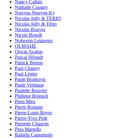
Nancy Callais
Nathalie Cougny
Nguyen Nguyen Ky
Nicolas Jolly & TERIO
Nicolas Jolly & Tério
Nicolas Rouyer
Nicole Benoît
Nolwenn Letanoux
OLMAHE
Orwin Avalon
Pascal Hérault
Patrick Breton
Paul Chapoy
Paul Légier
Paule Brajkovic
Paule Verlaque
Paulette Bouvier
Philippe Brignoli
Pieni Mies
Pierre Romain
Pierre-Louis Boyer
Pierre-Yves Petit
Pierrette Chauvin
Pina Martello
Rafaëla Capraruolo