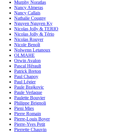
Murphy Noratlas
Nancy Almeras
Nancy Callais
Nathalie Cougny
Nguyen Nguyen Ky
Nicolas Jolly & TERIO
Nicolas Jolly & Tério
Nicolas Rouyer
Nicole Benoît
Nolwenn Letanoux
OLMAHE
Orwin Avalon
Pascal Hérault
Patrick Breton
Paul Chapoy
Paul Légier
Paule Brajkovic
Paule Verlaque
Paulette Bouvier
Philippe Brignoli
Pieni Mies
Pierre Romain
Pierre-Louis Boyer
Pierre-Yves Petit
Pierrette Chauvin