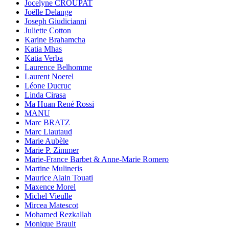
Jocelyne CROUPAT
Joëlle Delange
Joseph Giudicianni
Juliette Cotton
Karine Brahamcha
Katia Mhas
Katia Verba
Laurence Belhomme
Laurent Noerel
Léone Ducruc
Linda Cirasa
Ma Huan René Rossi
MANU
Marc BRATZ
Marc Liautaud
Marie Aubèle
Marie P. Zimmer
Marie-France Barbet & Anne-Marie Romero
Martine Mulineris
Maurice Alain Touati
Maxence Morel
Michel Vieulle
Mircea Matescot
Mohamed Rezkallah
Monique Brault