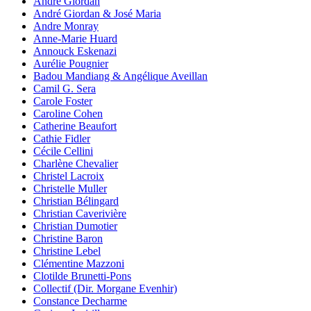
André Giordan
André Giordan & José Maria
Andre Monray
Anne-Marie Huard
Annouck Eskenazi
Aurélie Pougnier
Badou Mandiang & Angélique Aveillan
Camil G. Sera
Carole Foster
Caroline Cohen
Catherine Beaufort
Cathie Fidler
Cécile Cellini
Charlène Chevalier
Christel Lacroix
Christelle Muller
Christian Bélingard
Christian Caverivière
Christian Dumotier
Christine Baron
Christine Lebel
Clémentine Mazzoni
Clotilde Brunetti-Pons
Collectif (Dir. Morgane Evenhir)
Constance Decharme