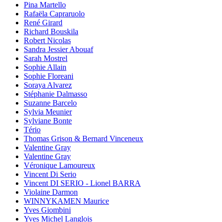
Pina Martello
Rafaëla Capraruolo
René Girard
Richard Bouskila
Robert Nicolas
Sandra Jessier Abouaf
Sarah Mostrel
Sophie Allain
Sophie Floreani
Soraya Alvarez
Stéphanie Dalmasso
Suzanne Barcelo
Sylvia Meunier
Sylviane Bonte
Tério
Thomas Grison & Bernard Vinceneux
Valentine Gray
Valentine Gray
Véronique Lamoureux
Vincent Di Serio
Vincent DI SERIO - Lionel BARRA
Violaine Darmon
WINNYKAMEN Maurice
Yves Giombini
Yves Michel Langlois