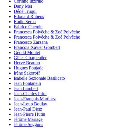
Corinne Inzirillo
Dany Meï
Dédé Truqui
Edouard Rubens
Emile Serna
Fabrice Chemin
Francesca Polvêche & Zoé Polvêche
Francesca Polvêche & Zoé Polvêche
Francesco Zarzana
François-Xavier Gombert
Gérald Moutet
Gilles Charpentier
Hervé Beauno
Hugues Poujade
Irène Sakoroff
Isabelle Sezionale Basilicato
Jean Fontanelli
Jean Lambert
Jean-Charles Prini
Jean-François Martinez
Jean-Loup Boulay
Jean-Paul Dietz
Jean-Pierre Hutin
Jérôme Mariage
Jérôme Segguns