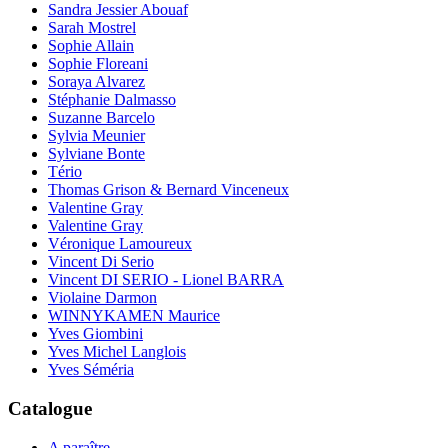
Sandra Jessier Abouaf
Sarah Mostrel
Sophie Allain
Sophie Floreani
Soraya Alvarez
Stéphanie Dalmasso
Suzanne Barcelo
Sylvia Meunier
Sylviane Bonte
Tério
Thomas Grison & Bernard Vinceneux
Valentine Gray
Valentine Gray
Véronique Lamoureux
Vincent Di Serio
Vincent DI SERIO - Lionel BARRA
Violaine Darmon
WINNYKAMEN Maurice
Yves Giombini
Yves Michel Langlois
Yves Séméria
Catalogue
A paraître