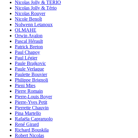
Nicolas Jolly & TERIO
Nicolas Jolly & Tério
Nicolas Rouyer
Nicole Benoît
Nolwenn Letanoux
OLMAHE
Orwin Avalon
Pascal Hérault
Patrick Breton
Paul Chapoy
Paul Légier
Paule Brajkovic
Paule Verlaque
Paulette Bouvier
Philippe Brignoli
Pieni Mies
Pierre Romain
Pierre-Louis Boyer
Pierre-Yves Petit
Pierrette Chauvin
Pina Martello
Rafaëla Capraruolo
René Girard
Richard Bouskila
Robert Nicolas