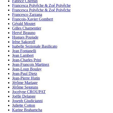
Fabrice Chemin
Francesca Polvêche & Zoé Polvêche
Francesca Polvêche & Zoé Polvêche
Francesco Zarzana
François-Xavier Gombert
Gérald Moutet
Gilles Charpentier
Hervé Beauno
Hugues Poujade
Irène Sakoroff
Isabelle Sezionale Basilicato
Jean Fontanelli
Jean Lambert
Jean-Charles Prini
Jean-François Martinez
Jean-Loup Boulay
Jean-Paul Dietz
Jean-Pierre Hutin
Jérôme Mariage
Jérôme Segguns
Jocelyne CROUPAT
Joëlle Delange
Joseph Giudicianni
Juliette Cotton
Karine Brahamcha