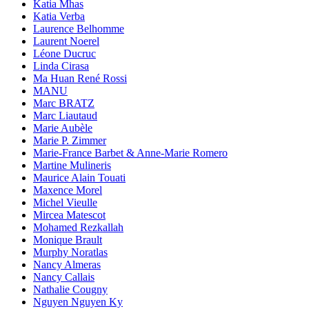
Katia Mhas
Katia Verba
Laurence Belhomme
Laurent Noerel
Léone Ducruc
Linda Cirasa
Ma Huan René Rossi
MANU
Marc BRATZ
Marc Liautaud
Marie Aubèle
Marie P. Zimmer
Marie-France Barbet & Anne-Marie Romero
Martine Mulineris
Maurice Alain Touati
Maxence Morel
Michel Vieulle
Mircea Matescot
Mohamed Rezkallah
Monique Brault
Murphy Noratlas
Nancy Almeras
Nancy Callais
Nathalie Cougny
Nguyen Nguyen Ky