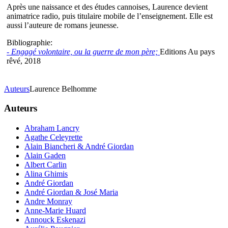
Après une naissance et des études cannoises, Laurence devient
animatrice radio, puis titulaire mobile de l’enseignement. Elle est
aussi l’auteure de romans jeunesse.
Bibliographie:
- Engagé volontaire, ou la guerre de mon père;
Editions Au pays
rêvé, 2018
Auteurs
Laurence Belhomme
Auteurs
Abraham Lancry
Agathe Celeyrette
Alain Biancheri & André Giordan
Alain Gaden
Albert Carlin
Alina Ghimis
André Giordan
André Giordan & José Maria
Andre Monray
Anne-Marie Huard
Annouck Eskenazi