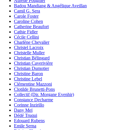
Aurélie Pougnier
Badou Mandiang & Angélique Aveillan
Camil G. Sera
Carole Foster
Caroline Cohen
Catherine Beaufort
Cathie Fidler
Cécile Cellini
Charlène Chevalier
Christel Lacroix
Christelle Muller
Christian Bélingard
Christian Caverivière
Christian Dumotier
Christine Baron
Christine Lebel
Clémentine Mazzoni
Clotilde Brunetti-Pons
Collectif (Dir. Morgane Evenhir)
Constance Decharme
Corinne Inzirillo
Dany Meï
Dédé Truqui
Edouard Rubens
Emile Serna