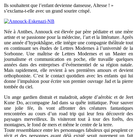
Ils souhaitent que l’enfant devienne danseuse, Altesse ! »
s’exclama-t-elle avec un grand sourire crispé.
Née à Antibes, Annouck est élevée par père pédiatre et une mère
artiste et se passionne pour la médecine, l’art et la littérature. Après
une année d’hypokhâgne, elle intègre une compagnie théâtrale tout
en continuant ses études de Lettres Modernes à l’université de la
Sorbonne. Une maîtrise de Lettres Modernes et un Master en
journalisme et communication en poche, elle travaille quelques
années dans des entreprises d’événementiel de sa région natale.
Mais rapidement, elle revient à ses premières amours et devient
orthophoniste. C’est le contact quotidien avec les enfants qui lui
donne l’impulsion pour écrire son premier ouvrage Jad et la pierre
tombée du ciel.
Un ange gardien distrait et maladroit, adepte d’aérobic et de Jeet
Kune Do, accompagne Jad dans sa quête initiatique. Pour sauver
une jolie fée, ils vont affronter des créatures fantastiques
rencontrées au cours d’un road trip qui leur fera découvrir des
paysages merveilleux. Ils visiteront tout à tour des forêts, des
montagnes, le fond de mers et même le centre de la terre.
Toute ressemblance entre les personnages fabuleux qui peuplent ce
récit et des personnes ayant déjà existé serait purement un fait