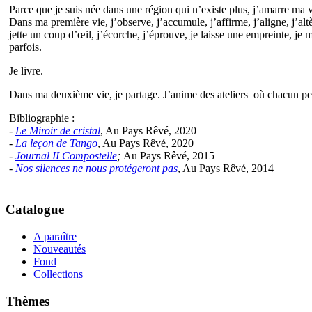
Parce que je suis née dans une région qui n’existe plus, j’amarre ma v
Dans ma première vie, j’observe, j’accumule, j’affirme, j’aligne, j’altèr
jette un coup d’œil, j’écorche, j’éprouve, je laisse une empreinte, je m
parfois.
Je livre.
Dans ma deuxième vie, je partage. J’anime des ateliers où chacun pe
Bibliographie :
-
Le Miroir de cristal
, Au Pays Rêvé, 2020
-
La leçon de Tango
, Au Pays Rêvé, 2020
-
Journal II Compostelle
;
Au Pays Rêvé, 2015
-
Nos silences ne nous protégeront pas
, Au Pays Rêvé, 2014
Catalogue
A paraître
Nouveautés
Fond
Collections
Thèmes