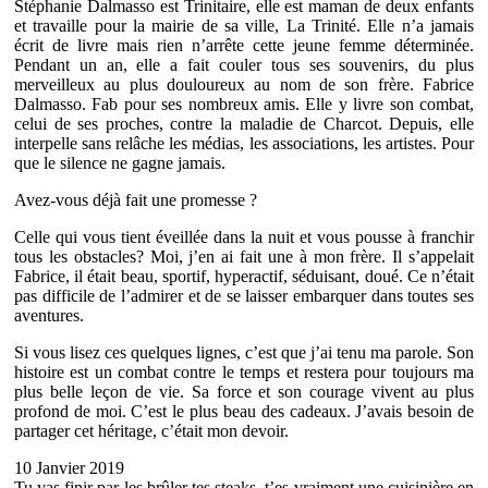
Stéphanie Dalmasso est Trinitaire, elle est maman de deux enfants
et travaille pour la mairie de sa ville, La Trinité. Elle n’a jamais
écrit de livre mais rien n’arrête cette jeune femme déterminée.
Pendant un an, elle a fait couler tous ses souvenirs, du plus
merveilleux au plus douloureux au nom de son frère. Fabrice
Dalmasso. Fab pour ses nombreux amis. Elle y livre son combat,
celui de ses proches, contre la maladie de Charcot. Depuis, elle
interpelle sans relâche les médias, les associations, les artistes. Pour
que le silence ne gagne jamais.
Avez-vous déjà fait une promesse ?
Celle qui vous tient éveillée dans la nuit et vous pousse à franchir
tous les obstacles? Moi, j’en ai fait une à mon frère. Il s’appelait
Fabrice, il était beau, sportif, hyperactif, séduisant, doué. Ce n’était
pas difficile de l’admirer et de se laisser embarquer dans toutes ses
aventures.
Si vous lisez ces quelques lignes, c’est que j’ai tenu ma parole. Son
histoire est un combat contre le temps et restera pour toujours ma
plus belle leçon de vie. Sa force et son courage vivent au plus
profond de moi. C’est le plus beau des cadeaux. J’avais besoin de
partager cet héritage, c’était mon devoir.
10 Janvier 2019
Tu vas finir par les brûler tes steaks, t’es vraiment une cuisinière en