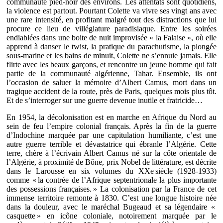
communauté pied-noir des environs. Les attentats sont quotidiens,
la violence est partout. Pourtant Colette va vivre ses vingt ans avec
une rare intensité, en profitant malgré tout des distractions que lui
procure ce lieu de villégiature paradisiaque. Entre les soirées
endiablées dans une boite de nuit improvisée « la Falaise », où elle
apprend à danser le twist, la pratique du parachutisme, la plongée
sous-marine et les bains de minuit, Colette ne s’ennuie jamais. Elle
flirte avec les beaux garçons, et rencontre un jeune homme qui fait
partie de la communauté algérienne, Tahar. Ensemble, ils ont
l’occasion de saluer la mémoire d’Albert Camus, mort dans un
tragique accident de la route, près de Paris, quelques mois plus tôt.
Et de s’interroger sur une guerre devenue inutile et fratricide…
En 1954, la décolonisation est en marche en Afrique du Nord au
sein de feu l’empire colonial français. Après la fin de la guerre
d’Indochine marquée par une capitulation humiliante, c’est une
autre guerre terrible et dévastatrice qui ébranle l’Algérie. Cette
terre, chère à l’écrivain Albert Camus né sur la côte orientale de
l’Algérie, à proximité de Bône, prix Nobel de littérature, est décrite
dans le Larousse en six volumes du XXe siècle (1928-1933)
comme « la contrée de l’Afrique septentrionale la plus importante
des possessions françaises. » La colonisation par la France de cet
immense territoire remonte à 1830. C’est une longue histoire née
dans la douleur, avec le maréchal Bugeaud et sa légendaire «
casquette » en icône coloniale, notoirement marquée par le