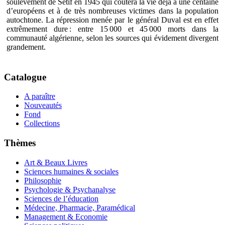
soulèvement de Sétif en 1945 qui coutera la vie déjà à une centaine
d’européens et à de très nombreuses victimes dans la population
autochtone. La répression menée par le général Duval est en effet
extrêmement dure : entre 15 000 et 45 000 morts dans la
communauté algérienne, selon les sources qui évidement divergent
grandement.
Catalogue
A paraître
Nouveautés
Fond
Collections
Thèmes
Art & Beaux Livres
Sciences humaines & sociales
Philosophie
Psychologie & Psychanalyse
Sciences de l’éducation
Médecine, Pharmacie, Paramédical
Management & Economie