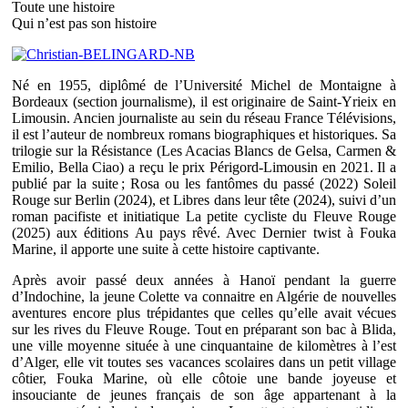
Toute une histoire
Qui n’est pas son histoire
Né en 1955, diplômé de l’Université Michel de Montaigne à
Bordeaux (section journalisme), il est originaire de Saint-Yrieix en
Limousin. Ancien journaliste au sein du réseau France Télévisions,
il est l’auteur de nombreux romans biographiques et historiques. Sa
trilogie sur la Résistance (Les Acacias Blancs de Gelsa, Carmen &
Emilio, Bella Ciao) a reçu le prix Périgord-Limousin en 2021. Il a
publié par la suite ; Rosa ou les fantômes du passé (2022) Soleil
Rouge sur Berlin (2024), et Libres dans leur tête (2024), suivi d’un
roman pacifiste et initiatique La petite cycliste du Fleuve Rouge
(2025) aux éditions Au pays rêvé. Avec Dernier twist à Fouka
Marine, il apporte une suite à cette histoire captivante.
Après avoir passé deux années à Hanoï pendant la guerre
d’Indochine, la jeune Colette va connaitre en Algérie de nouvelles
aventures encore plus trépidantes que celles qu’elle avait vécues
sur les rives du Fleuve Rouge. Tout en préparant son bac à Blida,
une ville moyenne située à une cinquantaine de kilomètres à l’est
d’Alger, elle vit toutes ses vacances scolaires dans un petit village
côtier, Fouka Marine, où elle côtoie une bande joyeuse et
insouciante de jeunes français de son âge appartenant à la