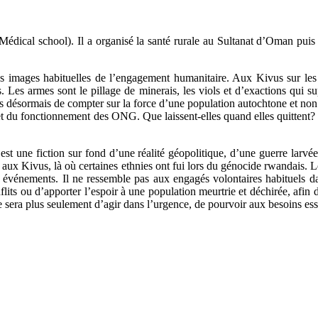
Médical school). Il a organisé la santé rurale au Sultanat d’Oman puis
 des images habituelles de l’engagement humanitaire. Aux Kivus sur les
Les armes sont le pillage de minerais, les viols et d’exactions qui sup
temps désormais de compter sur la force d’une population autochtone et n
ôle et du fonctionnement des ONG. Que laissent-elles quand elles quitt
vre est une fiction sur fond d’une réalité géopolitique, d’une guerre la
se aux Kivus, là où certaines ethnies ont fui lors du génocide rwandais.
événements. Il ne ressemble pas aux engagés volontaires habituels dans
its ou d’apporter l’espoir à une population meurtrie et déchirée, afin 
r ne sera plus seulement d’agir dans l’urgence, de pourvoir aux besoins 