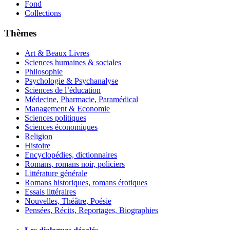
Fond
Collections
Thèmes
Art & Beaux Livres
Sciences humaines & sociales
Philosophie
Psychologie & Psychanalyse
Sciences de l’éducation
Médecine, Pharmacie, Paramédical
Management & Economie
Sciences politiques
Sciences économiques
Religion
Histoire
Encyclopédies, dictionnaires
Romans, romans noir, policiers
Littérature générale
Romans historiques, romans érotiques
Essais littéraires
Nouvelles, Théâtre, Poésie
Pensées, Récits, Reportages, Biographies