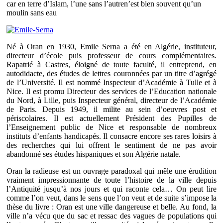
car en terre d’Islam, l’une sans l’autren’est bien souvent qu’un
moulin sans eau
Né à Oran en 1930, Emile Serna a été en Algérie, instituteur,
directeur d’école puis professeur de cours complémentaires.
Rapatrié à Castres, éloigné de toute faculté, il entreprend, en
autodidacte, des études de lettres couronnées par un titre d’agrégé
de l’Université. Il est nommé Inspecteur d’Académie à Tulle et à
Nice. Il est promu Directeur des services de l’Education nationale
du Nord, à Lille, puis Inspecteur général, directeur de l’Académie
de Paris. Depuis 1949, il milite au sein d’oeuvres post et
périscolaires. Il est actuellement Président des Pupilles de
l’Enseignement public de Nice et responsable de nombreux
instituts d’enfants handicapés. Il consacre encore ses rares loisirs à
des recherches qui lui offrent le sentiment de ne pas avoir
abandonné ses études hispaniques et son Algérie natale.
Oran la radieuse est un ouvrage paradoxal qui mêle une érudition
vraiment impressionnante de toute l’histoire de la ville depuis
l’Antiquité jusqu’à nos jours et qui raconte cela… On peut lire
comme l’on veut, dans le sens que l’on veut et de suite s’impose la
thèse du livre : Oran est une ville dangereuse et belle. Au fond, la
ville n’a vécu que du sac et ressac des vagues de populations qui