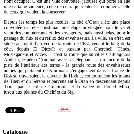
l’ont occupée. C’est une ville convoitée, jalousée qui porte en elle
une certaine violence, celle de ceux qui veulent la conquérir, celle
de ceux qui veulent la conserver.
Depuis les temps les plus reculés, la cité d’Oran a été une place
convoitée car elle constituait une étape privilégiée pour le va et
vient des commerçants et des voyageurs, mais aussi hélas, pour le
passage du flux et du reflux des envahisseurs. La ville, en effet, est
située au point d’arrivée de la route de l’Est, venant le long de la
côte, depuis El Djezaïr et passant par Cherchell, Ténès,
Mostaganem et Arzew – c’est la route que suivit le Carthaginois
Amilcar, le père d’Annibal, avec ses éléphants –, ou encore de la
piste de l’intérieur des terres – la grande route des envahisseurs
arabes qui partaient de Kairouan, s’engageaient dans la trouée de
Biskra, traversaient la cuvette du Hodna, contournaient les monts
de Titeri et du Sersou et parvenaient à Oran en descendant depuis
Tiaret par le col de Guertoufa et la vallée de l’oued Mina,
jusqu’aux plaines du Chélif et du Sig.
Catalogue