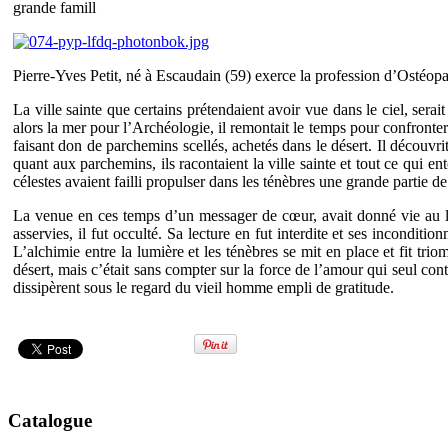
grande famill
Pierre-Yves Petit, né à Escaudain (59) exerce la profession d’Ostéopat
La ville sainte que certains prétendaient avoir vue dans le ciel, se
alors la mer pour l’Archéologie, il remontait le temps pour confronter
faisant don de parchemins scellés, achetés dans le désert. Il découvr
quant aux parchemins, ils racontaient la ville sainte et tout ce qui en
célestes avaient failli propulser dans les ténèbres une grande partie 
La venue en ces temps d’un messager de cœur, avait donné vie au livr
asservies, il fut occulté. Sa lecture en fut interdite et ses incondition
L’alchimie entre la lumière et les ténèbres se mit en place et fit tr
désert, mais c’était sans compter sur la force de l’amour qui seul co
dissipèrent sous le regard du vieil homme empli de gratitude.
Catalogue