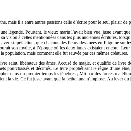
he, mais il a entre autres passions celle d’écrire pour le seul plaisir de 
rait une légende. Pourtant, le vieux marin l’avait bien vue, juste avant
 sa vision à celles mentionnées dans les plus anciennes écritures, lorsq
it avec stupéfaction, que chacune des fleurs dessinées en filigrane sur l
tourait son mythe, à l’époque où les deux lunes existaient encore. Leu
de la population, mais comment elle fut sauvée par ces mêmes créatures.
e saint, libérateur des âmes. Accusé de magie, et qualifié de livre 
nels pourchassés et décimés. Le livre prophétisant le règne d’une élue
iompher dans un premier temps les ténèbres ; Mû par des forces maléfiq
ntient la vie. Ce fut juste avant que la petite lune n’implose. Au lever du