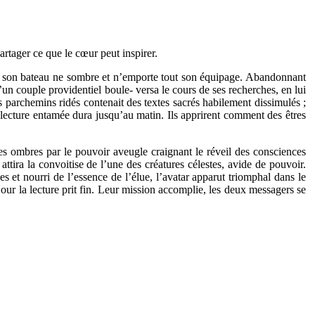
partager ce que le cœur peut inspirer.
 que son bateau ne sombre et n’emporte tout son équipage. Abandonnant
u’un couple providentiel boule- versa le cours de ses recherches, en lui
es parchemins ridés contenait des textes sacrés habilement dissimulés ;
r lecture entamée dura jusqu’au matin. Ils apprirent comment des êtres
des ombres par le pouvoir aveugle craignant le réveil des consciences
, attira la convoitise de l’une des créatures célestes, avide de pouvoir.
ues et nourri de l’essence de l’élue, l’avatar apparut triomphal dans le
 jour la lecture prit fin. Leur mission accomplie, les deux messagers se