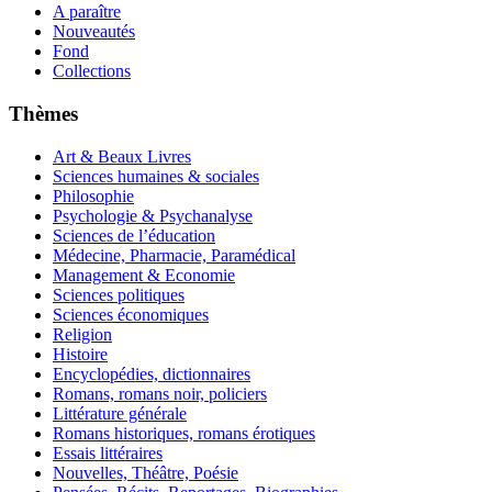
A paraître
Nouveautés
Fond
Collections
Thèmes
Art & Beaux Livres
Sciences humaines & sociales
Philosophie
Psychologie & Psychanalyse
Sciences de l’éducation
Médecine, Pharmacie, Paramédical
Management & Economie
Sciences politiques
Sciences économiques
Religion
Histoire
Encyclopédies, dictionnaires
Romans, romans noir, policiers
Littérature générale
Romans historiques, romans érotiques
Essais littéraires
Nouvelles, Théâtre, Poésie