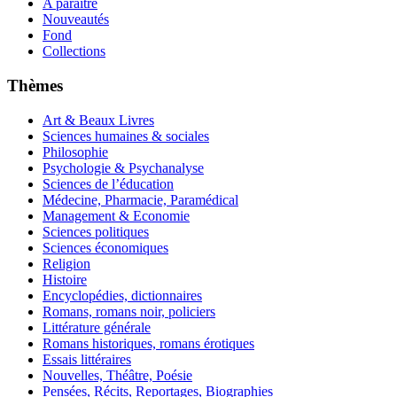
A paraître
Nouveautés
Fond
Collections
Thèmes
Art & Beaux Livres
Sciences humaines & sociales
Philosophie
Psychologie & Psychanalyse
Sciences de l’éducation
Médecine, Pharmacie, Paramédical
Management & Economie
Sciences politiques
Sciences économiques
Religion
Histoire
Encyclopédies, dictionnaires
Romans, romans noir, policiers
Littérature générale
Romans historiques, romans érotiques
Essais littéraires
Nouvelles, Théâtre, Poésie
Pensées, Récits, Reportages, Biographies